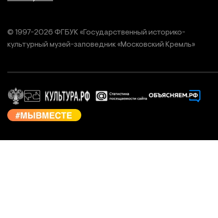
© 1997-
2026
ФГБУК «Государственный историко-
культурный
музей-заповедник «Московский Кремль»