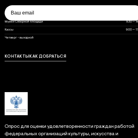
Email
Объект
Часы работы
Часы работы объектов музея
Оружейная палата
10:00 — 1
Музеи Соборной площади
9:30 — 1
Кассы
9:00 — 1
выходной
Четверг - выходной
КОНТАКТЫ
КАК ДОБРАТЬСЯ
Связаться с нами
Опрос для оценки удовлетворенности граждан работой
федеральных организаций культуры, искусства и