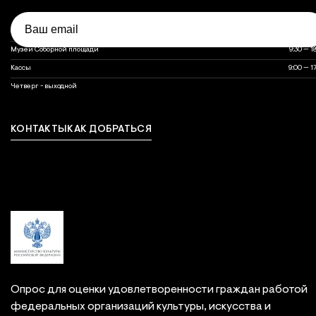
Email
Объект
Часы работы
Часы работы объектов музея
Оружейная палата
10:00 — 1
Музеи Соборной площади
9:30 — 1
Кассы
9:00 — 1
выходной
Четверг - выходной
КОНТАКТЫ
КАК ДОБРАТЬСЯ
Связаться с нами
Опрос для оценки удовлетворенности граждан работой
федеральных организаций культуры, искусства и