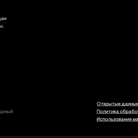
дан
ы,
Открытые данны
урный
Политика обрабо
Использование м
Правов