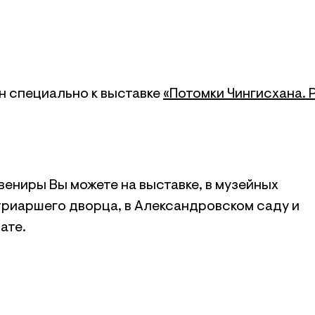
н специально к выставке
«Потомки Чингисхана. 
ениры Вы можете на выставке, в музейных
триаршего дворца, в Александровском саду и
ате.