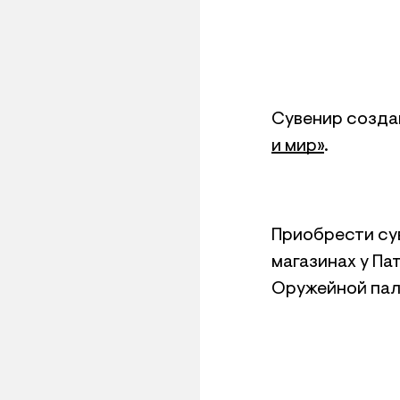
Сувенир созда
и мир»
.
Приобрести сув
магазинах у Па
Оружейной пал