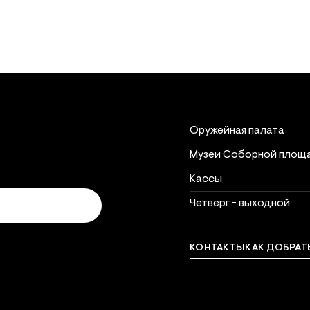
Объект
Часы рабо
Часы работы объектов 
Оружейная палата
Музеи Соборной площ
Кассы
Четверг - выходной
КОНТАКТЫ
КАК ДОБРАТ
Связат