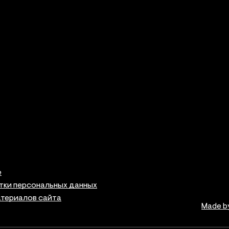
е
тки персональных данных
атериалов сайта
Made b
ая информация