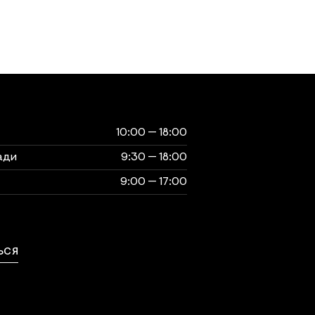
ты
музея
10:00 — 18:00
ади
9:30 — 18:00
9:00 — 17:00
выходной
ЬСЯ
ься с нами