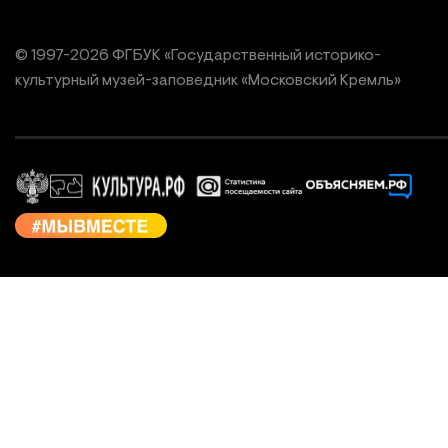
© 1997-
2026
ФГБУК «Государственный историко-
культурный
музей-заповедник «Московский Кремль»