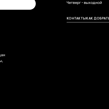
Четверг - выходной
КОНТАКТЫ
КАК ДОБРАТ
Связат
дан
ы,