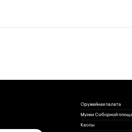
Объект
Часы рабо
Часы работы объектов 
Оружейная палата
Музеи Соборной площ
Кассы