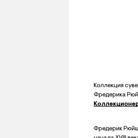
Коллекция суве
Фредерика Рюй
Коллекционер
Фредерик Рюйш 