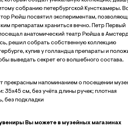
ека, который создал уникальную коллекцию, давш
итому собранию петербургской Кунсткамеры. В
ктор Рюйш посвятил экспериментам, позволяю
ким препаратам храниться вечно. Петр Первый
посещал анатомический театр Рюйша в Амстер
ись, решил собрать собственную коллекцию
тербурге, купив у голландца препараты и полож
обы выведать секрет его волшебного состава.
т прекрасным напоминанием о посещении музея
: 35х45 см, без учёта длины ручек; плотная
ь, без подкладки
увениры Вы можете в музейных магазинах