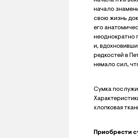
начала XVIII в
начало знамен
свою жизнь до
его анатомичес
неоднократно 
и, вдохновивш
редкостей в Пе
немало сил, чт
Сумка послужи
Характеристики
хлопковая ткан
Приобрести с