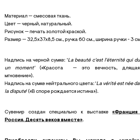
Материал — смесовая ткань.
Цвет — черный, натуральный.
Рисунок — печать золотой краской.
Размер — 32,5х37х8,5 см., ручка 60 см., ширина ручки - 3 см
Надпись на черной сумке: '
La beauté c'est l'éternité qui d
un moment'
(«Красота — это вечность, длящая
мгновение
»
).
Надпись на сумке нейтрального цвета: '
La vérité est née d
la dispute
' («В споре рождается истина»).
Сувенир создан специально к выставке
«Франция
Россия. Десять веков вместе»
.