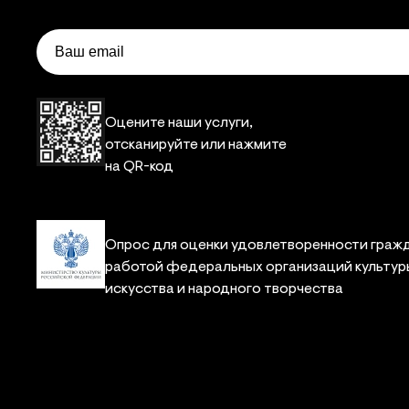
Email
Оцените наши услуги,
отсканируйте или нажмите
на QR-код
Опрос для оценки удовлетворенности граж
работой федеральных организаций культур
искусства и народного творчества