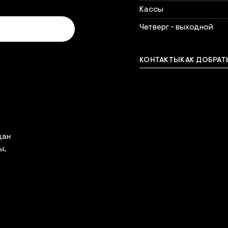
Кассы
Четверг - выходной
КОНТАКТЫ
КАК ДОБРАТ
Связат
дан
ы,