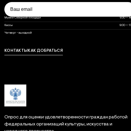
Email
Объект
Часы работы
Часы работы объектов музея
Оружейная палата
10:00 — 1
Музеи Соборной площади
9:30 — 1
Кассы
9:00 — 1
выходной
Четверг - выходной
КОНТАКТЫ
КАК ДОБРАТЬСЯ
Связаться с нами
Опрос для оценки удовлетворенности граждан работой
федеральных организаций культуры, искусства и