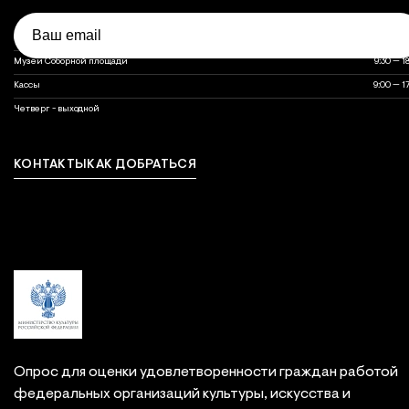
Email
Объект
Часы работы
Часы работы объектов музея
Оружейная палата
10:00 — 1
Музеи Соборной площади
9:30 — 1
Кассы
9:00 — 1
выходной
Четверг - выходной
КОНТАКТЫ
КАК ДОБРАТЬСЯ
Связаться с нами
Опрос для оценки удовлетворенности граждан работой
федеральных организаций культуры, искусства и