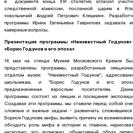
в документе конца XVI столетия, огласил участн
следственной комиссии, посланной царем в Угли
«окольничий Андрей Петрович Клешнин». Разработч
программы Ирина Евгеньевна Гаврилова задавала е
каверзные вопросы.
Презентация программы
«
Неизвестный Годунов
»
«
Борис Годунов и его эпоха
»
14 мая на стенде Музеев Московского Кремля бы
представлены программы, разработанные лекционн
отделом музея: "Неизвестный Годунов", адресованн
школьникам, и "Борис Годунов и его эпоха
предназначенная взрослым посетителям. Данн
программы состоят из лекции и посещения экспозици
Создавая эти программы, мы ставили перед собой оче
сложные и важные задачи - развенчать сложившиеся
Борисе Годунове мифы, выявить причину их возникновени
обсудить роль мифа в истории и, главное, нарисоват
насколько это возможно, объективный образ перво