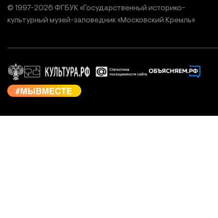
© 1997-
2026
ФГБУК «Государственный историко-
культурный
музей-заповедник «Московский Кремль»