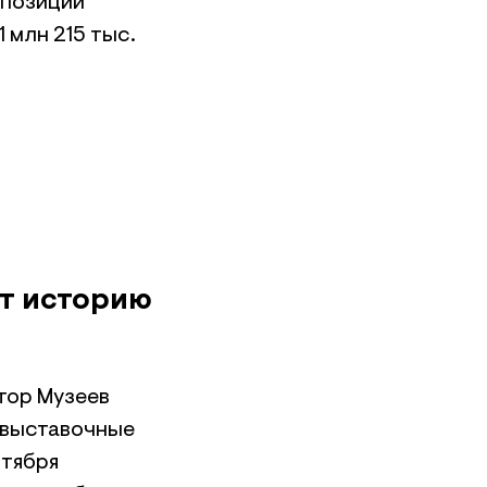
спозиции
 млн 215 тыс.
ют историю
тор Музеев
е выставочные
нтября