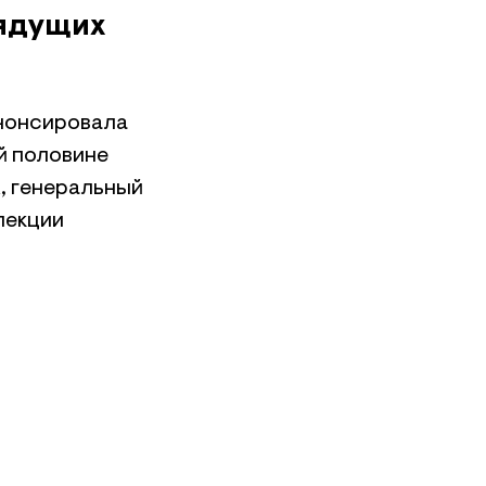
рядущих
анонсировала
й половине
, генеральный
лекции