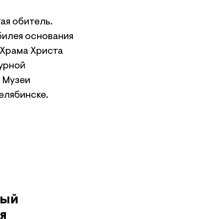
ая обитель.
билея основания
 Храма Христа
урной
о Музеи
елябинске.
ный
я