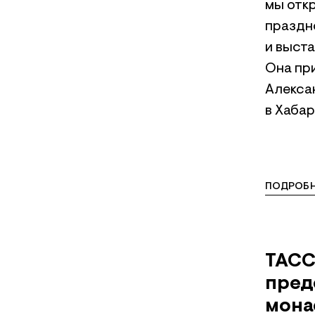
мы отк
праздн
и выста
Она пр
Алекса
в Хабар
ПОДРОБН
ТАСС
пред
мона