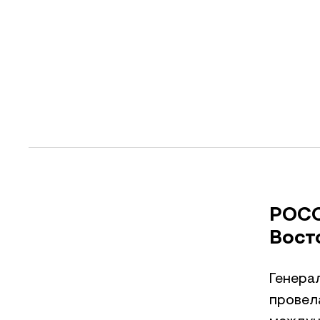
РОСС
Вост
Генера
провела