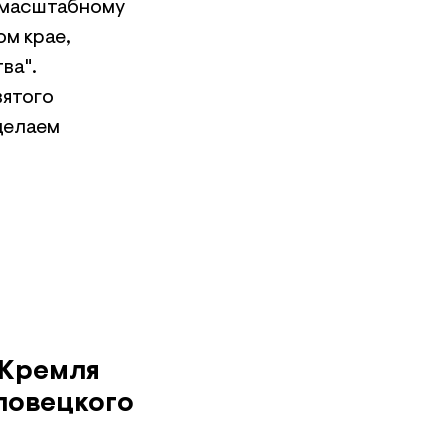
 масштабному
м крае,
ва".
вятого
делаем
 Кремля
ловецкого