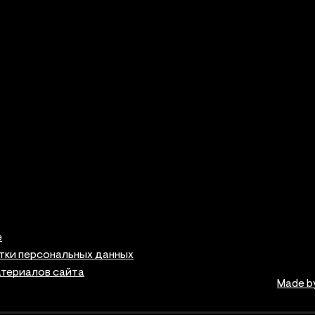
е
тки персональных данных
атериалов сайта
Made b
ая информация