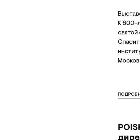
Выстав
К 600-
святой 
Спасит
институ
Московс
ПОДРОБН
POIS
дире