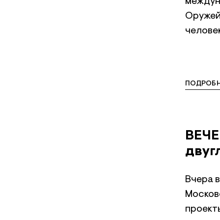
междун
Оружейн
человек
ПОДРОБН
ВЕЧЕ
двуг
Вчера 
Москов
проекты