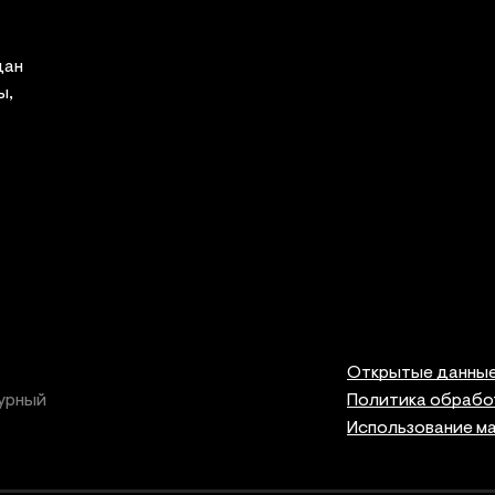
дан
ы,
Открытые данны
урный
Политика обрабо
Использование м
Правов