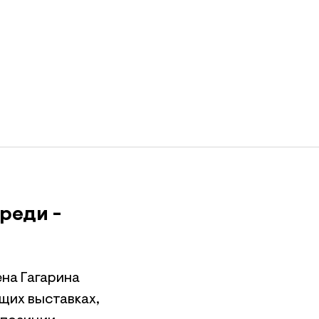
реди -
на Гагарина
щих выставках,