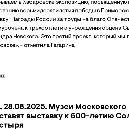
рываем в Хабаровске экспозицию, посвященную
ованию восьмидесятилетия победы в Приморско
вку "Награды России за труды на благо Отечест
иурочена к трехсотлетию учреждения ордена С
ндра Невского. Это третий проект, который мы 
овске», - отметила Гагарина
ЕЕ
, 28.08.2025, Музеи Московского
ставят выставку к 600-летию Со
стыря