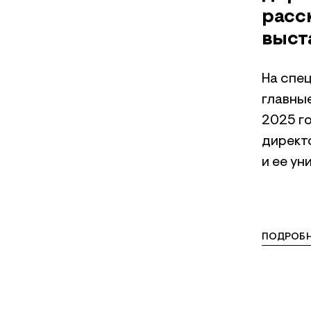
расс
выст
На спе
главны
2025 г
директ
и ее ун
ПОДРОБН