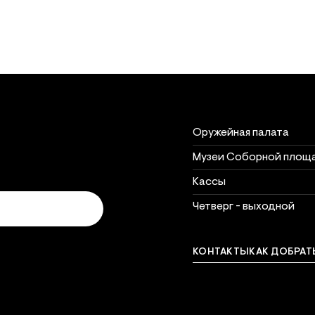
Объект
Часы рабо
Часы работы объектов 
Оружейная палата
Музеи Соборной площ
Кассы
Четверг - выходной
КОНТАКТЫ
КАК ДОБРАТ
Связат