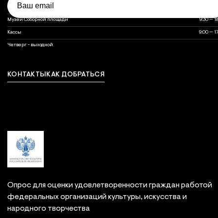
Объект
Часы работы
Часы работы объектов музея
Оружейная палата
10:00 — 1
Музеи Соборной площади
9:30 — 1
Кассы
9:00 — 1
выходной
Четверг - выходной
КОНТАКТЫ
КАК ДОБРАТЬСЯ
Связаться с нами
Опрос для оценки удовлетворенности граждан работой
федеральных организаций культуры, искусства и
народного творчества