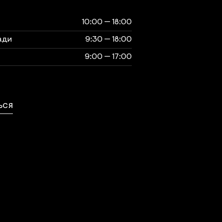
ты
музея
10:00 — 18:00
ади
9:30 — 18:00
9:00 — 17:00
выходной
ЬСЯ
ься с нами