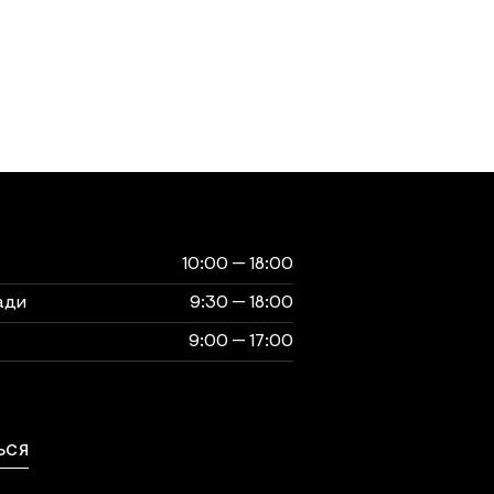
ты
музея
10:00 — 18:00
ади
9:30 — 18:00
9:00 — 17:00
выходной
ЬСЯ
ься с нами