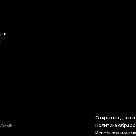
дан
ы,
Открытые данны
урный
Политика обрабо
Использование м