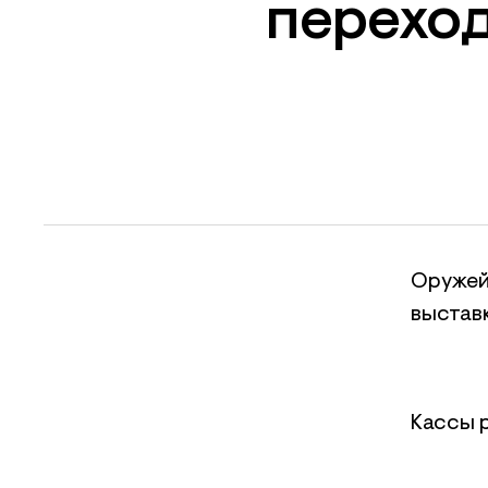
переход
Оружей
выстав
Кассы р