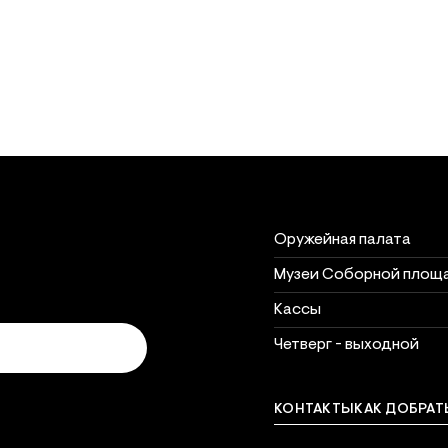
Объект
Часы рабо
Часы работы объектов 
Оружейная палата
Музеи Соборной площ
Кассы
Четверг - выходной
КОНТАКТЫ
КАК ДОБРАТ
Связат