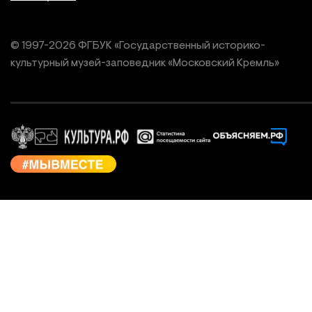
© 1997-
2026
ФГБУК «Государственный историко-
культурный
музей-заповедник «Московский Кремль»