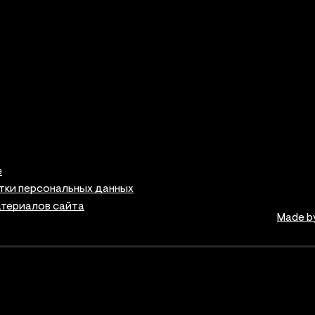
е
тки персональных данных
атериалов сайта
Made b
ая информация