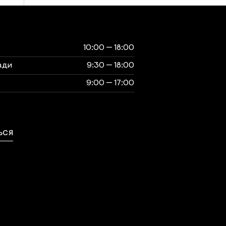
ты
музея
10:00 — 18:00
ади
9:30 — 18:00
9:00 — 17:00
выходной
ЬСЯ
ься с нами