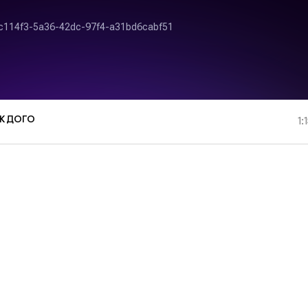
АЖДОГО
1: