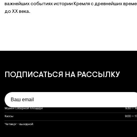
важнейших событиях истории Кремля с древнейших време
до XX века.
ПОДПИСАТЬСЯ
НА РАССЫЛКУ
Email
Объект
Часы работы
Часы работы объектов музея
Оружейная палата
10:00 — 1
Музеи Соборной площади
9:30 — 1
Кассы
9:00 — 1
выходной
Четверг - выходной