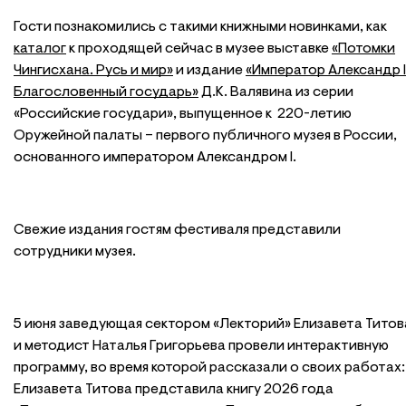
Гости познакомились с такими книжными новинками, как
каталог
к проходящей сейчас в музее выставке
«Потомки
Чингисхана. Русь и мир»
и издание
«Император Александр I
Благословенный государь»
Д.К. Валявина из серии
«Российские государи», выпущенное к 220-летию
Оружейной палаты – первого публичного музея в России,
основанного императором Александром I.
Свежие издания гостям фестиваля представили
сотрудники музея.
5 июня заведующая сектором «Лекторий» Елизавета Титов
и методист Наталья Григорьева провели интерактивную
программу, во время которой рассказали о своих работах:
Елизавета Титова представила книгу 2026 года