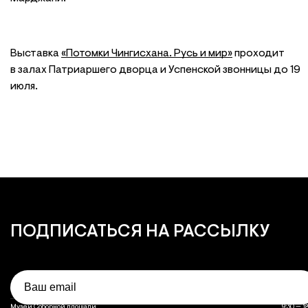
Выставка
«Потомки Чингисхана. Русь и мир»
проходит
в залах Патриаршего дворца и Успенской звонницы до 19
июля.
ПОДПИСАТЬСЯ
НА РАССЫЛКУ
Email
Объект
Часы работы
Часы работы объектов музея
Оружейная палата
10:00 — 1
Музеи Соборной площади
9:30 — 1