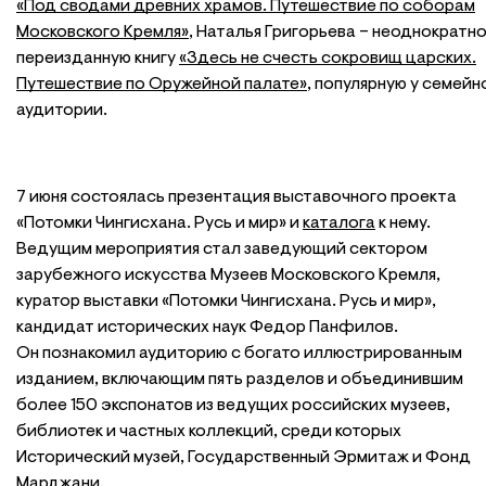
«Под сводами древних храмов. Путешествие по соборам
Московского Кремля»
, Наталья Григорьева – неоднократн
переизданную книгу
«Здесь не счесть сокровищ царских.
Путешествие по Оружейной палате»
, популярную у семейн
аудитории.
7 июня состоялась презентация выставочного проекта
«Потомки Чингисхана. Русь и мир» и
каталога
к нему.
Ведущим мероприятия стал заведующий сектором
зарубежного искусства Музеев Московского Кремля,
куратор выставки «Потомки Чингисхана. Русь и мир»,
кандидат исторических наук Федор Панфилов.
Он познакомил аудиторию с богато иллюстрированным
изданием, включающим пять разделов и объединившим
более 150 экспонатов из ведущих российских музеев,
библиотек и частных коллекций, среди которых
Исторический музей, Государственный Эрмитаж и Фонд
Марджани.