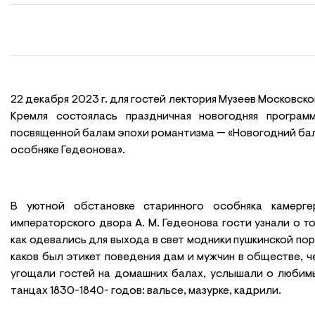
22 декабря 2023 г. для гостей лектория Музеев Московско
Кремля состоялась праздничная новогодняя программ
посвященной балам эпохи романтизма — «Новогодний бал
особняке Гедеонова».
В уютной обстановке старинного особняка камерге
императорского двора А. М. Гедеонова гости узнали о то
как одевались для выхода в свет модники пушкинской пор
каков был этикет поведения дам и мужчин в обществе, ч
угощали гостей на домашних балах, услышали о любим
танцах 1830-1840- годов: вальсе, мазурке, кадрили.