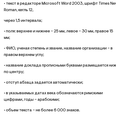
• текст в редакторе Microsoft Word 2003, шрифт Times N
Roman, кегль 12,
через 1,5 интервала;
• поля: верхнее и нижнее – 25 мм, левое – 30 мм, правое 15
мм;
• ФИО, ученая степень и звание, название организации – в
правом верхнем углу;
• название доклада прописными буквами размещается ни
по центру;
• отступ абзаца задается автоматически;
• в указываемых датах века обозначаются римскими
цифрами, годы – арабскими;
• объем текста – не более 6 000 знаков.