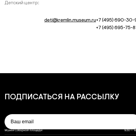
Детский центр:
deti@kremlin.museum.ru
+7 (495) 690-30-
+7 (495) 695-75-8
ПОДПИСАТЬСЯ
НА РАССЫЛКУ
Email
Объект
Часы работы
Часы работы объектов музея
Оружейная палата
10:00 — 1
Музеи Соборной площади
9:30 — 1