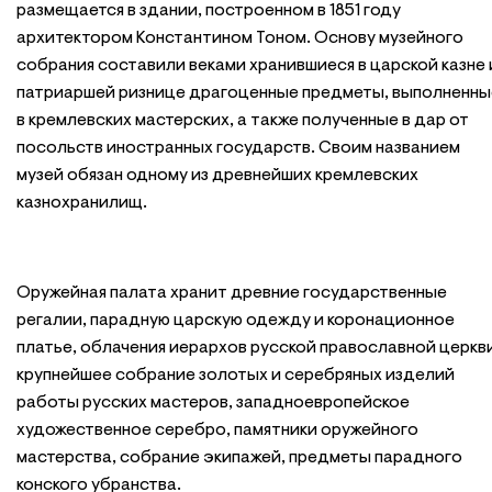
размещается в здании, построенном в 1851 году
архитектором Константином Тоном. Основу музейного
собрания составили веками хранившиеся в царской казне 
патриаршей ризнице драгоценные предметы, выполненны
в кремлевских мастерских, а также полученные в дар от
посольств иностранных государств. Своим названием
музей обязан одному из древнейших кремлевских
казнохранилищ.
Оружейная палата хранит древние государственные
регалии, парадную царскую одежду и коронационное
платье, облачения иерархов русской православной церкви
крупнейшее собрание золотых и серебряных изделий
работы русских мастеров, западноевропейское
художественное серебро, памятники оружейного
мастерства, собрание экипажей, предметы парадного
конского убранства.