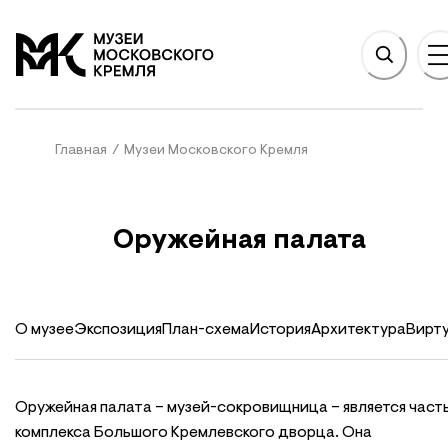
НОВНОМУ СОДЕРЖАНИЮ
На главную
Главная
/
Музеи Московского Кремля
Оружейная палата
О музее
Экспозиция
План-схема
История
Архитектура
Вирту
Оружейная палата – музей-сокровищница – является част
комплекса Большого Кремлевского дворца. Она