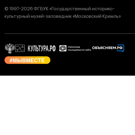
© 1997-
2026
ФГБУК «Государственный историко-
культурный
музей-заповедник «Московский Кремль»