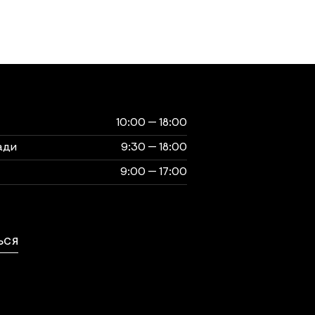
ты
музея
10:00 — 18:00
ади
9:30 — 18:00
9:00 — 17:00
выходной
ЬСЯ
ься с нами