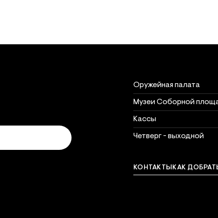
Объект
Часы рабо
Часы работы объектов 
Оружейная палата
Музеи Соборной площ
Кассы
Четверг - выходной
КОНТАКТЫ
КАК ДОБРАТ
Связат