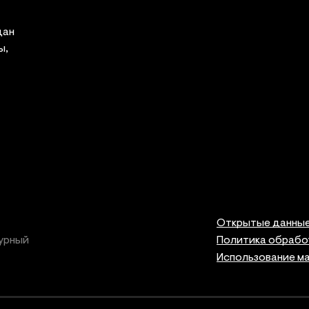
дан
ы,
Открытые данны
урный
Политика обрабо
Использование м
Правов