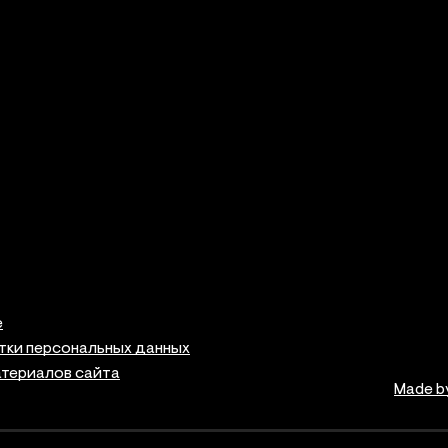
е
тки персональных данных
атериалов сайта
Made b
ая информация