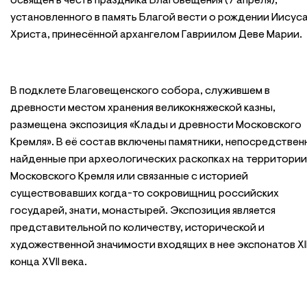
освящён в честь праздника Благовещения (7 апреля),
установленного в память Благой вести о рождении Иисус
Христа, принесённой архангелом Гавриилом Деве Марии.
В подклете Благовещенского собора, служившем в
древности местом хранения великокняжеской казны,
размещена экспозиция «Клады и древности Московского
Кремля». В её состав включены памятники, непосредствен
найденные при археологических раскопках на территории
Московского Кремля или связанные с историей
существовавших когда-то сокровищниц российских
государей, знати, монастырей. Экспозиция является
представительной по количеству, исторической и
художественной значимости входящих в нее экспонатов ХII
конца ХVII века.