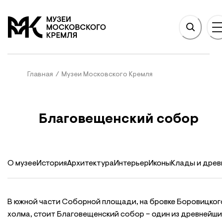
НОВНОМУ СОДЕРЖАНИЮ
На главную
Главная
/
Музеи Московского Кремля
Благовещенский собор
О музее
История
Архитектура
Интерьер
Иконы
Клады и древ
В южной части Соборной площади, на бровке Боровицког
холма, стоит Благовещенский собор – один из древнейши