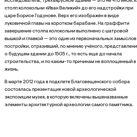
исследователь, трехъярусное здание — это не что иное, к
столп колокольни «Иван Великий» до его надстройки при
царе Борисе Годунове. Верх его изображён в виде
луковичной главы на коротком барабане. На граффити
завершение столпа колокольни выполнено с шатровой
вышкой и главкой — это один из первоначальных замыслов
постройки, отразивший, по мнению учёного, представлен
о будущем здании до 1505 г., то есть еще до начала
строительства, и по каким-то причинам не воплощенный в
жизнь.
В марте 2012 года в подклете Благовещенского собора
состоялась презентация новой археологической
экспозиции музея, в которую включены вышеназванные
элементы архитектурной археологии самого памятника.