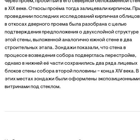
через проём, пробитый в его северной белокаменной сте
в ХIХ веке. Откосы проёма тогда залицевали кирпичом. Пр
проведении последних исследований кирпичная облицов
в откосах дверного проема была разобрана с целью
подтверждения предположения о двухслойной структуре
этой стены, выложенной аналогично южной стене в два
строительных этапа. Зондажи показали, что стена в
процессе возведения собора подверглась перестройке,
однако в нижней её части сохранились два ряда лицевых
блоков стены собора второй половины – конца ХIV века. В
этих местах зондажи были оформлены экспозиционными
витринами под стеклом.