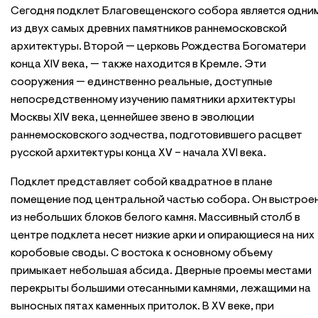
Сегодня подклет Благовещенского собора является одни
из двух самых древних памятников раннемосковской
архитектуры. Второй — церковь Рождества Богоматери
конца XIV века, — также находится в Кремле. Эти
сооружения — единственно реальные, доступные
непосредственному изучению памятники архитектуры
Москвы XIV века, ценнейшее звено в эволюции
раннемосковского зодчества, подготовившего расцвет
русской архитектуры конца XV – начала XVI века.
Подклет представляет собой квадратное в плане
помещение под центральной частью собора. Он выстрое
из небольших блоков белого камня. Массивный столб в
центре подклета несет низкие арки и опирающиеся на них
коробовые своды. С востока к основному объему
примыкает небольшая абсида. Дверные проемы местами
перекрыты большими отесанными камнями, лежащими на
выносных пятах каменных притолок. В XV веке, при