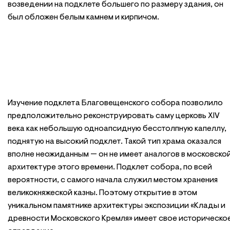
возведении на подклете большего по размеру здания, он
был обложен белым камнем и кирпичом.
Изучение подклета Благовещенского собора позволило
предположительно реконструировать саму церковь XIV
века как небольшую одноапсидную бесстолпную капеллу,
поднятую на высокий подклет. Такой тип храма оказался
вполне неожиданным — он не имеет аналогов в московско
архитектуре этого времени. Подклет собора, по всей
вероятности, с самого начала служил местом хранения
великокняжеской казны. Поэтому открытие в этом
уникальном памятнике архитектуры экспозиции «Клады и
древности Московского Кремля» имеет свое историческо