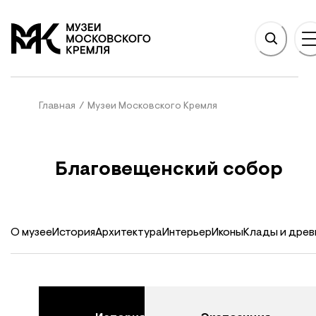
НОВНОМУ СОДЕРЖАНИЮ
На главную
Главная
/
Музеи Московского Кремля
Благовещенский собор
О музее
История
Архитектура
Интерьер
Иконы
Клады и древ