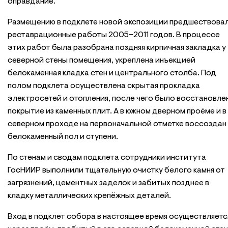
оправдание.
Размещению в подклете новой экспозиции предшествова
реставрационные работы 2005–2011 годов. В процессе
этих работ была разобрана поздняя кирпичная закладка у
северной стены помещения, укреплена инъекцией
белокаменная кладка стен и центрального столба. Под
полом подклета осуществлена скрытая прокладка
электросетей и отопления, после чего было восстановле
покрытие из каменных плит. А в южном дверном проёме и в
северном проходе на первоначальной отметке воссоздан
белокаменный пол и ступени.
По стенам и сводам подклета сотрудники института
ГосНИИР выполнили тщательную очистку белого камня от
загрязнений, цементных заделок и забитых позднее в
кладку металлических крепёжных деталей.
Вход в подклет собора в настоящее время осуществляетс