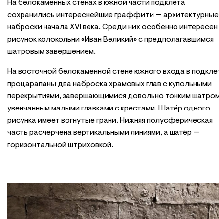
На белокаменных стенах в южной части подклета
сохранились интереснейшие граффити — архитектурные
наброски начала XVI века. Среди них особенно интересен
рисунок колокольни «Иван Великий» с предполагавшимся
шатровым завершением.
На восточной белокаменной стене южного входа в подкле
процарапаны два наброска храмовых глав с купольными
перекрытиями, завершающимися довольно тонким шатром
увенчанным малыми главками с крестами. Шатёр одного
рисунка имеет вогнутые грани. Нижняя полусферическая
часть расчерчена вертикальными линиями, а шатёр —
горизонтальной штриховкой.